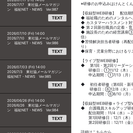
※研修のお申込みはけんとく
2026/7/17 東社協メールマガジ
ン 福祉NET・NEWS Ver.987
【収録型WEB研修】 配信期間1
TEXT
◆ 福祉職のためのメンタルヘ
◆ カスタマーハラスメント対
◆ 第２回新任職員の定着・
◆ 施設長のための経営講座
2026/07/10 (Fri) 14:00
2026/7/10 東社協メールマガジ
◆苦情解決担当者研修（再配
ン 福祉NET・NEWS Ver.986
◆保育・児童分野におけるリ
TEXT
【ライブ型WEB研修】
◆ 第1回・第2回リーダー
2026/07/03 (Fri) 14:00
研修日：①11/12（木）、1
2026/7/3 東社協メールマガジン
申込期間：①7/13（月）～8
福祉NET・NEWS Ver.985
◆ 初任者研修（第6回・新
TEXT
研修日：⑥12/8（火）・9
申込期間：⑥8/10（月）～9
2026/06/26 (Fri) 14:00
【収録型WEB研修＋ライブ型
2026/6/26 東社協メールマガジ
◆ 介護職員スキルアップ研
ン 福祉NET・NEWS Ver.984
配信期間：11/4（水）～2
第1回研修日：12/1（木） 
TEXT
第2回研修日：12/11（金）
詳細はこちらから