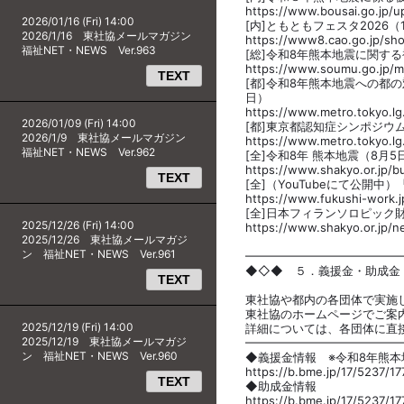
https://www.bousai.go.jp/
2026/01/16 (Fri) 14:00
[内]ともともフェスタ2026
2026/1/16 東社協メールマガジン
https://www8.cao.go.jp/sho
福祉NET・NEWS Ver.963
[総]令和8年熊本地震に関す
https://www.soumu.go.jp/m
TEXT
[都]令和8年熊本地震への都
日）
https://www.metro.tokyo.lg
2026/01/09 (Fri) 14:00
[都]東京都認知症シンポジ
2026/1/9 東社協メールマガジン
https://www.metro.tokyo.lg
福祉NET・NEWS Ver.962
[全]令和8年 熊本地震（8月5
https://www.shakyo.or.jp/b
TEXT
[全]（YouTubeにて公開
https://www.fukushi-work.j
[全]日本フィランソロピック
2025/12/26 (Fri) 14:00
https://www.shakyo.or.jp/n
2025/12/26 東社協メールマガジ
ン 福祉NET・NEWS Ver.961
━━━━━━━━━━━━━
◆◇◆ ５．義援金・助成金
TEXT
東社協や都内の各団体で実施
東社協のホームページでご案
2025/12/19 (Fri) 14:00
詳細については、各団体に直
2025/12/19 東社協メールマガジ
━━━━━━━━━━━━━
ン 福祉NET・NEWS Ver.960
◆義援金情報 ※令和8年熊
https://b.bme.jp/17/5237/1
TEXT
◆助成金情報
https://b.bme.jp/17/5237/1