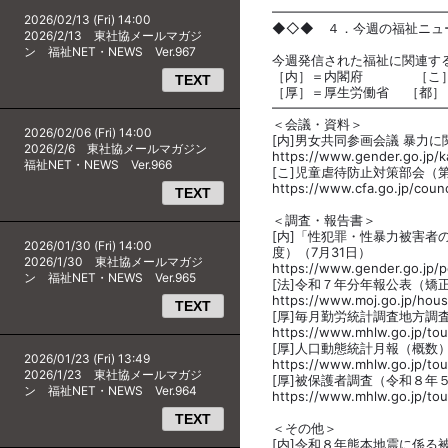
━━━━━━━━━━━━━
2026/02/13 (Fri) 14:00
◆◇◆ ４．今週の福祉ニュ
2026/2/13 東社協メールマガジ
ン 福祉NET・NEWS Ver.967
今週発信された福祉に関連す
［内］＝内閣府 ［こ］
TEXT
［厚］＝厚生労働省 
━━━━━━━━━━━━━
＜会議・資料＞
2026/02/06 (Fri) 14:00
[内]男女共同参画会議 暴⼒
2026/2/6 東社協メールマガジン
https://www.gender.go.jp/k
福祉NET・NEWS Ver.966
[こ]児童虐待防止対策部会（第
https://www.cfa.go.jp/counc
TEXT
＜調査・報告書＞
[内]「性犯罪・性暴力被害
2026/01/30 (Fri) 14:00
度）（7月31日）
2026/1/30 東社協メールマガジ
https://www.gender.go.jp/p
ン 福祉NET・NEWS Ver.965
[法]令和７年分年報公表（矯
https://www.moj.go.jp/house
TEXT
[厚]毎月勤労統計調査地方調査
https://www.mhlw.go.jp/tou
[厚]人口動態統計月報（概数）
2026/01/23 (Fri) 13:49
https://www.mhlw.go.jp/tou
2026/1/23 東社協メールマガジ
[厚]被保護者調査（令和８年
ン 福祉NET・NEWS Ver.964
https://www.mhlw.go.jp/to
TEXT
＜その他＞
[内]令和８年熊本地震に係る