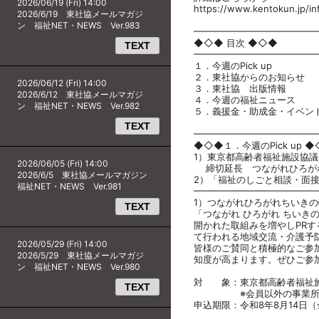
2026/06/19 (Fri) 14:00
https://www.kentokun.jp/i
2026/6/19 東社協メールマガジ
ン 福祉NET・NEWS Ver.983
━━━━━━━━━━━━━
◆◇◆ 目次 ◆◇◆
TEXT
━━━━━━━━━━━━━
１．今週のPick up
２．東社協からのお知らせ
2026/06/12 (Fri) 14:00
３．東社協 出版情報
2026/6/12 東社協メールマガジ
４．今週の福祉ニュース
ン 福祉NET・NEWS Ver.982
５．義援金・助成金・イベン
TEXT
━━━━━━━━━━━━━
◆◇◆１．今週のPick up 
1）東京都高齢者福祉施設協議
2026/06/05 (Fri) 14:00
締切延長 つながれひろがれち
2026/6/5 東社協メールマガジン
2）「福祉のしごと相談・面
福祉NET・NEWS Ver.981
━━━━━━━━━━━━━
1）つながれひろがれちいきの輪 
TEXT
「つながれ ひろがれ ちいき
開かれた取組みを増やしPRす
て行われる地域交流・介護予
2026/05/29 (Fri) 14:00
皆様のご賛同と積極的なご参
2026/5/29 東社協メールマガジ
知度が高まります。ぜひご参
ン 福祉NET・NEWS Ver.980
対 象：東京都高齢者福祉施
TEXT
※会員以外の事業所との
申込期限：令和8年8月14日（