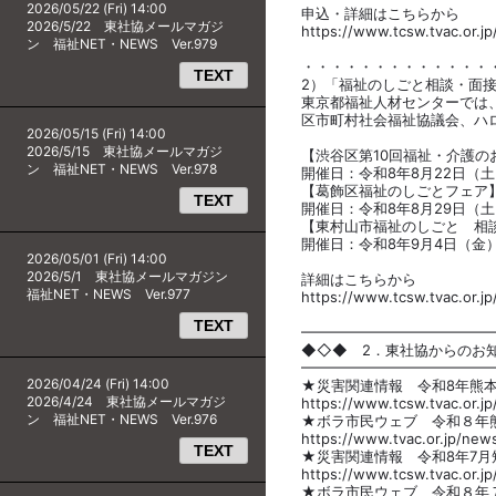
2026/05/22 (Fri) 14:00
申込・詳細はこちらから
2026/5/22 東社協メールマガジ
https://www.tcsw.tvac.or.jp
ン 福祉NET・NEWS Ver.979
・・・・・・・・・・・・・
TEXT
2）「福祉のしごと相談・面
東京都福祉人材センターでは
区市町村社会福祉協議会、ハ
2026/05/15 (Fri) 14:00
2026/5/15 東社協メールマガジ
【渋谷区第10回福祉・介護のお
ン 福祉NET・NEWS Ver.978
開催日：令和8年8月22日（土
【葛飾区福祉のしごとフェア
TEXT
開催日：令和8年8月29日（土
【東村山市福祉のしごと 相
開催日：令和8年9月4日（金）
2026/05/01 (Fri) 14:00
2026/5/1 東社協メールマガジン
詳細はこちらから
福祉NET・NEWS Ver.977
https://www.tcsw.tvac.or.jp/
TEXT
━━━━━━━━━━━━━
◆◇◆ 2．東社協からのお
━━━━━━━━━━━━
2026/04/24 (Fri) 14:00
★災害関連情報 令和8年熊
2026/4/24 東社協メールマガジ
https://www.tcsw.tvac.or.jp
ン 福祉NET・NEWS Ver.976
★ボラ市民ウェブ 令和８年
https://www.tvac.or.jp/new
TEXT
★災害関連情報 令和8年7
https://www.tcsw.tvac.or.jp
★ボラ市民ウェブ 令和８年