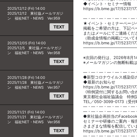
◆イベント・セミナー情報
2025/12/12 (Fri) 14:00
https://b.bme.jp/17/5237/1
2025/12/12 東社協メールマガジ
ン 福祉NET・NEWS Ver.959
―・―・―・―・―・―・―
★イベント・セミナーページ
TEXT
掲載をご希望の方は、下記ペ
またはメールにてご連絡くだ
（助成金情報の掲載について
https://b.bme.jp/17/5237/1
2025/12/05 (Fri) 14:00
━━━━━━━━━━━━━
2025/12/5 東社協メールマガジ
ン 福祉NET・NEWS Ver.958
※次回の発行は、2026年8月
TEXT
※メールマガジンの無断転載
―・―・―・―・―・―・―
●新型コロナウイルス感染症
2025/11/28 (Fri) 14:00
◆最新のお知らせ
2025/11/28 東社協メールマガジ
https://b.bme.jp/17/5237/1
ン 福祉NET・NEWS Ver.957
《特例貸付に関するお問い合
TEXT
東京都社会福祉協議会 特
TEL／050-3099-0173（
―・―・―・―・―・―・―
―・―・―・―・―・―・―
2025/11/21 (Fri) 14:00
●東社協企画担当のFaceboo
2025/11/21 東社協メールマガジ
セミナーや研修のご案内・報
ン 福祉NET・NEWS Ver.956
さまざまな情報を配信してい
TEXT
https://b.bme.jp/17/5237/1
―・―・―・―・―・―・―