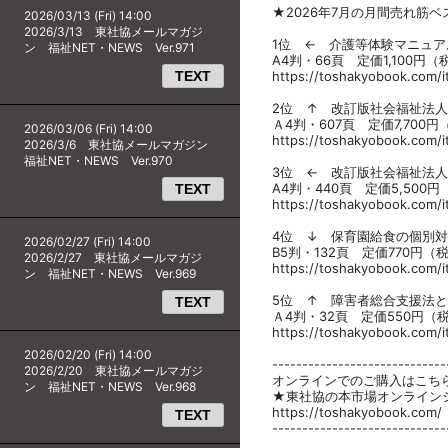
★2026年7月の月間売れ筋
2026/03/13 (Fri) 14:00
2026/3/13 東社協メールマガジ
1位 ← 介護等体験マニュアル
ン 福祉NET・NEWS Ver.971
A4判・66頁 定価1,100円（税
TEXT
https://toshakyobook.com/i
2位 ↑ 改訂版社会福祉法
Ａ4判・607頁 定価7,700円
2026/03/06 (Fri) 14:00
https://toshakyobook.com/i
2026/3/6 東社協メールマガジン
福祉NET・NEWS Ver.970
3位 ← 改訂版社会福祉法
A4判・440頁 定価5,500円（
TEXT
https://toshakyobook.com/i
4位 ↓ 保育園給食の個別
2026/02/27 (Fri) 14:00
B5判・132頁 定価770円（税
2026/2/27 東社協メールマガジ
https://toshakyobook.com/i
ン 福祉NET・NEWS Ver.969
5位 ↑ 障害者総合支援法と
TEXT
Ａ4判・32頁 定価550円（税込
https://toshakyobook.com/i
2026/02/20 (Fri) 14:00
-----------------------------
2026/2/20 東社協メールマガジ
オンラインでのご購入はこち
ン 福祉NET・NEWS Ver.968
★東社協の本市場オンライン
https://toshakyobook.com/
TEXT
-----------------------------